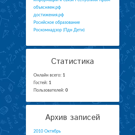
информации и связи Республики Крым
объясняем.рф
достижения.рф
Росийское образование
Роскомнадзор (Пдн Дети)
Статистика
Онлайн всего:
1
Гостей:
1
Пользователей:
0
Архив записей
2010 Октябрь