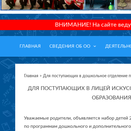
ВНИМАНИЕ! На сайте ведут
keyboard_arrow_down
ГЛАВНАЯ
СВЕДЕНИЯ ОБ ОО
ДЕЯТЕЛЬН
Главная > Для поступающих в дошкольное отделение 
ДЛЯ ПОСТУПАЮЩИХ В ЛИЦЕЙ ИСКУС
ОБРАЗОВАНИЯ 
Уважаемые родители, объявляется набор детей
по программам дошкольного и дополнительного 