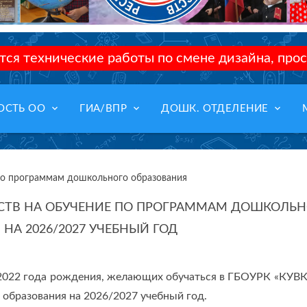
ся технические работы по смене дизайна, прос
keyboard_arrow_down
keyboard_arrow_down
keyboard_arrow_down
ОСТЬ ОО
ГИА/ВПР
ДОШК. ОТДЕЛЕНИЕ
по программам дошкольного образования
СТВ НА ОБУЧЕНИЕ ПО ПРОГРАММАМ ДОШКОЛЬН
НА 2026/2027 УЧЕБНЫЙ ГОД
 2022 года рождения, желающих обучаться в ГБОУРК «КУ
образования на 2026/2027 учебный год.