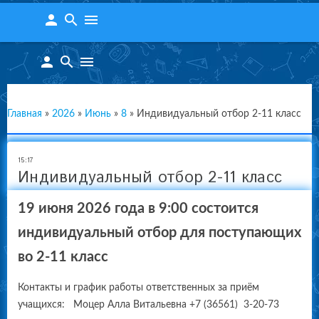
person
search
menu
person
search
menu
Главная
»
2026
»
Июнь
»
8
»
Индивидуальный отбор 2-11 класс
15:17
Индивидуальный отбор 2-11 класс
19 июня 2026 года в 9:00 состоится
индивидуальный отбор для поступающих
во 2-11 класс
Контакты и график работы ответственных за приём
учащихся: Моцер Алла Витальевна +7 (36561) 3-20-73