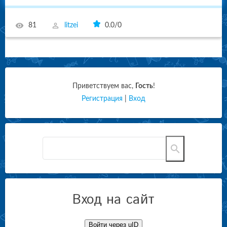
81
litzei
0.0
/
0
Приветствуем вас
,
Гость
!
Регистрация
|
Вход
Вход на сайт
Войти через uID