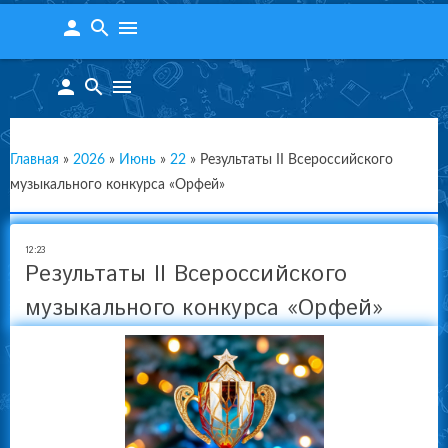
person
search
menu
person
search
menu
Главная
»
2026
»
Июнь
»
22
»
Результаты II Всероссийского
музыкального конкурса «Орфей»
12:23
Результаты II Всероссийского
музыкального конкурса «Орфей»