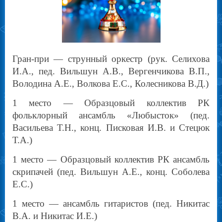
Гран-при — струнный оркестр (рук. Селихова
И.А., пед. Вильшун А.В., Вергенчикова В.П.,
Володина А.Е., Волкова Е.С., Колесникова В.Д.)
1 место — Образцовый коллектив РК
фольклорный ансамбль «Любысток» (пед.
Васильева Т.Н., конц. Писковая И.В. и Стецюк
Т.А.)
1 место — Образцовый коллектив РК ансамбль
скрипачей (пед. Вильшун А.Е., конц. Соболева
Е.С.)
1 место — ансамбль гитаристов (пед. Никитас
В.А. и Никитас И.Е.)