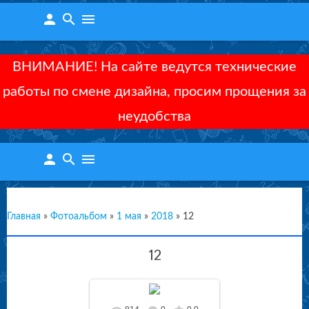
person
search
menu
ВНИМАНИЕ! На сайте ведутся технические
работы по смене дизайна, просим прощения за
неудобства
person
search
menu
Главная
»
Фотоальбом
»
1 мая
»
2018
»
12
12