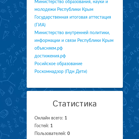
Министерство образования, науки и
молодежи Республики Крым
Государственная итоговая аттестация
(ГИА)
Министерство внутренней политики,
информации и связи Республики Крым
объясняем.рф
достижения.рф
Росийское образование
Роскомнадзор (Пдн Дети)
Статистика
Онлайн всего:
1
Гостей:
1
Пользователей:
0