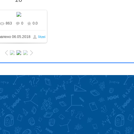
20
863
0
0.0
авлено
06.05.2018
litzei