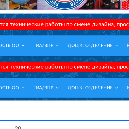
ся технические работы по смене дизайна, прос
keyboard_arrow_down
keyboard_arrow_down
keyboard_arrow_down
ОСТЬ ОО
ГИА/ВПР
ДОШК. ОТДЕЛЕНИЕ
ся технические работы по смене дизайна, прос
keyboard_arrow_down
keyboard_arrow_down
keyboard_arrow_down
ОСТЬ ОО
ГИА/ВПР
ДОШК. ОТДЕЛЕНИЕ