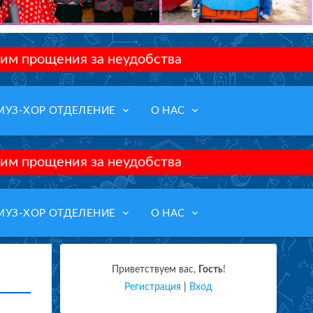
им прощения за неудобства
keyboard_arrow_down
keyboard_arrow_down
МУЗ-ХОР ОТДЕЛЕНИЕ
О НАС
им прощения за неудобства
keyboard_arrow_down
keyboard_arrow_down
МУЗ-ХОР ОТДЕЛЕНИЕ
О НАС
Приветствуем вас
,
Гость
!
Регистрация
|
Вход