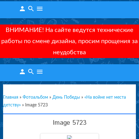
person
search
menu
ВНИМАНИЕ! На сайте ведутся технические
работы по смене дизайна, просим прощения за
неудобства
person
search
menu
Главная
»
Фотоальбом
»
День Победы
»
«На войне нет места
детству»
»
Image 5723
Image 5723