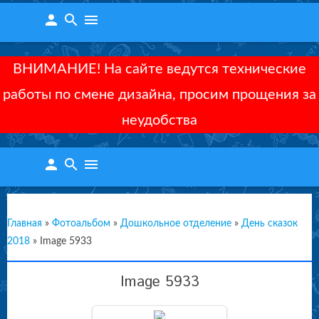
person
search
menu
ВНИМАНИЕ! На сайте ведутся технические
работы по смене дизайна, просим прощения за
неудобства
person
search
menu
Главная
»
Фотоальбом
»
Дошкольное отделение
»
День сказок
2018
»
Image 5933
Image 5933