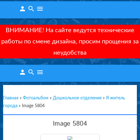
person
search
menu
ВНИМАНИЕ! На сайте ведутся технические
работы по смене дизайна, просим прощения за
неудобства
person
search
menu
Главная
»
Фотоальбом
»
Дошкольное отделение
»
Я житель
города
»
Image 5804
Image 5804