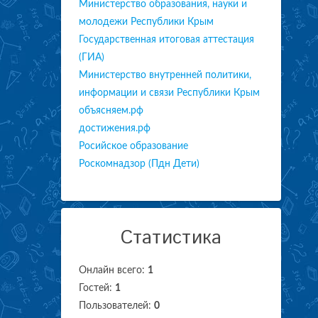
Министерство образования, науки и
молодежи Республики Крым
Государственная итоговая аттестация
(ГИА)
Министерство внутренней политики,
информации и связи Республики Крым
объясняем.рф
достижения.рф
Росийское образование
Роскомнадзор (Пдн Дети)
Статистика
Онлайн всего:
1
Гостей:
1
Пользователей:
0