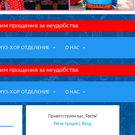
им прощения за неудобства
keyboard_arrow_down
keyboard_arrow_down
МУЗ-ХОР ОТДЕЛЕНИЕ
О НАС
им прощения за неудобства
keyboard_arrow_down
keyboard_arrow_down
МУЗ-ХОР ОТДЕЛЕНИЕ
О НАС
Приветствуем вас
,
Гость
!
Регистрация
|
Вход