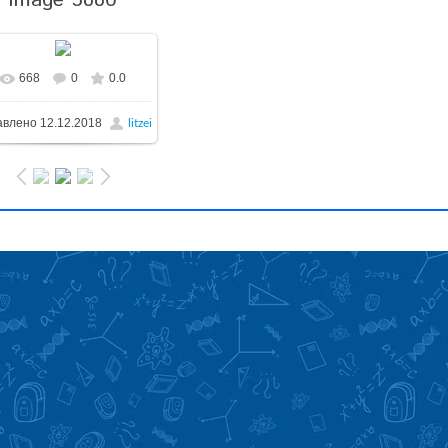
Image 5880
668
0
0.0
авлено
12.12.2018
litzei