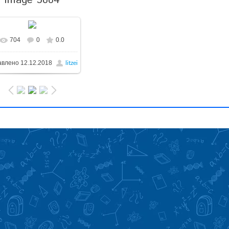
Image 5884
704
0
0.0
авлено
12.12.2018
litzei