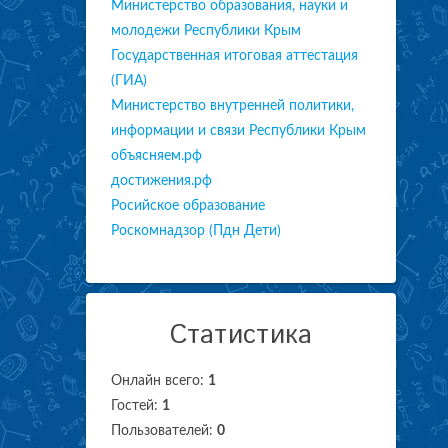
Министерство образования, науки и
молодежи Республики Крым
Государственная итоговая аттестация
(ГИА)
Министерство внутренней политики,
информации и связи Республики Крым
объясняем.рф
достижения.рф
Росийское образование
Роскомнадзор (Пдн Дети)
Статистика
Онлайн всего:
1
Гостей:
1
Пользователей:
0