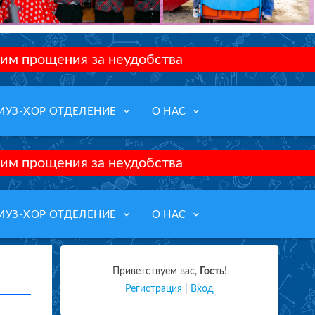
им прощения за неудобства
keyboard_arrow_down
keyboard_arrow_down
МУЗ-ХОР ОТДЕЛЕНИЕ
О НАС
им прощения за неудобства
keyboard_arrow_down
keyboard_arrow_down
МУЗ-ХОР ОТДЕЛЕНИЕ
О НАС
Приветствуем вас
,
Гость
!
Регистрация
|
Вход