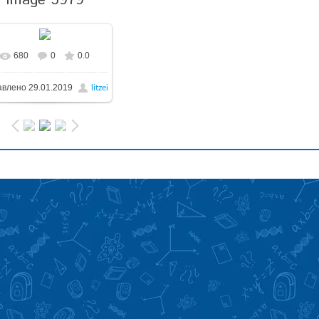
Image 5979
680
0
0.0
авлено
29.01.2019
litzei