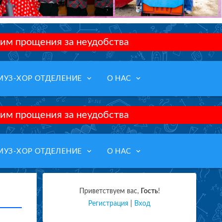
им прощения за неудобства
keyboard_arrow_down
keyboard_arrow_down
МУЗ-ХОР ОТДЕЛЕНИЕ
О НАС
им прощения за неудобства
keyboard_arrow_down
keyboard_arrow_down
МУЗ-ХОР ОТДЕЛЕНИЕ
О НАС
Приветствуем вас
,
Гость
!
Регистрация
|
Вход