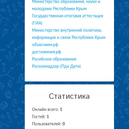
Министерство образования, науки и
молодежи Республики Крым
Государственная итоговая аттестация
(ГИА)
Министерство внутренней политики,
информации и связи Республики Крым
объясняем.рф
достижения.рф
Росийское образование
Роскомнадзор (Пдн Дети)
Статистика
Онлайн всего:
1
Гостей:
1
Пользователей:
0