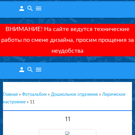
person
search
menu
ВНИМАНИЕ! На сайте ведутся технические
работы по смене дизайна, просим прощения за
неудобства
person
search
menu
Главная
»
Фотоальбом
»
Дошкольное отделение
»
Лирическое
настроение
»
11
11