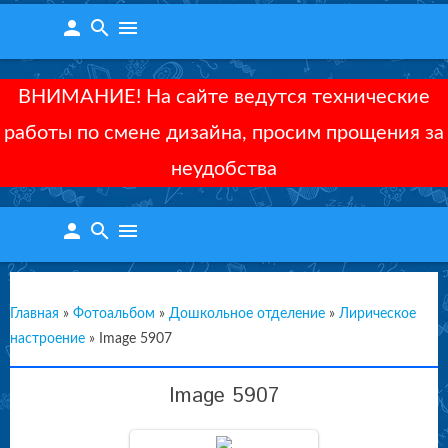
person
search
menu
ВНИМАНИЕ! На сайте ведутся технические
работы по смене дизайна, просим прощения за
неудобства
person
search
menu
Главная
»
Фотоальбом
»
Дошкольное отделение
»
Лирическое
настроение
»
Image 5907
Image 5907