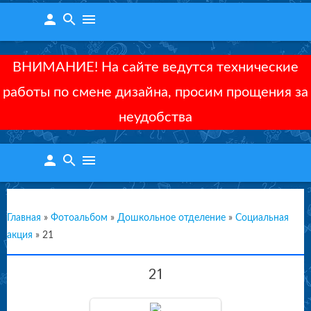
person
search
menu
ВНИМАНИЕ! На сайте ведутся технические
работы по смене дизайна, просим прощения за
неудобства
person
search
menu
Главная
»
Фотоальбом
»
Дошкольное отделение
»
Социальная
акция
»
21
21