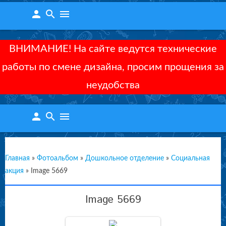
person
search
menu
ВНИМАНИЕ! На сайте ведутся технические
работы по смене дизайна, просим прощения за
неудобства
person
search
menu
Главная
»
Фотоальбом
»
Дошкольное отделение
»
Социальная
акция
»
Image 5669
Image 5669