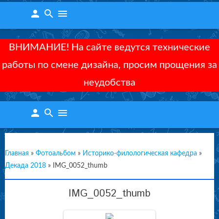
person
search
menu
ВНИМАНИЕ! На сайте ведутся технические
работы по смене дизайна, просим прощения за
неудобства
person
search
menu
Главная
»
Фотоальбом
»
Историко-филологическая кафедра
»
Декада 2018
»
IMG_0052_thumb
IMG_0052_thumb