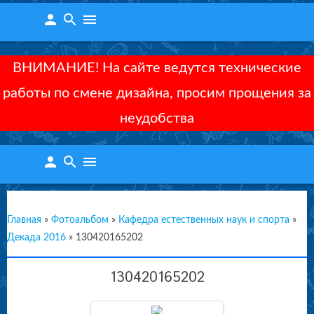
person
search
menu
ВНИМАНИЕ! На сайте ведутся технические
работы по смене дизайна, просим прощения за
неудобства
person
search
menu
Главная
»
Фотоальбом
»
Кафедра естественных наук и спорта
»
Декада 2016
»
130420165202
130420165202