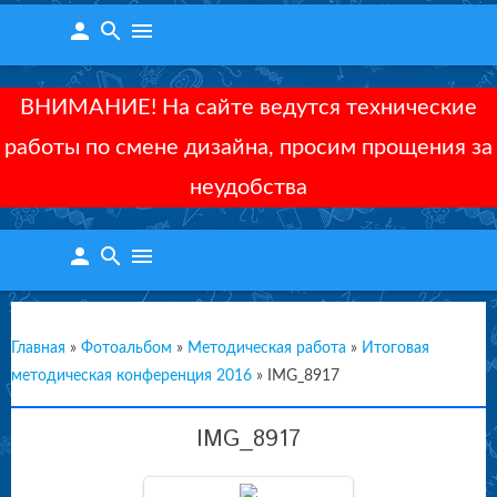
person
search
menu
ВНИМАНИЕ! На сайте ведутся технические
работы по смене дизайна, просим прощения за
неудобства
person
search
menu
Главная
»
Фотоальбом
»
Методическая работа
»
Итоговая
методическая конференция 2016
»
IMG_8917
IMG_8917