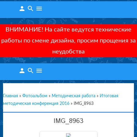
person
search
menu
ВНИМАНИЕ! На сайте ведутся технические
работы по смене дизайна, просим прощения за
неудобства
person
search
menu
Главная
»
Фотоальбом
»
Методическая работа
»
Итоговая
методическая конференция 2016
»
IMG_8963
IMG_8963