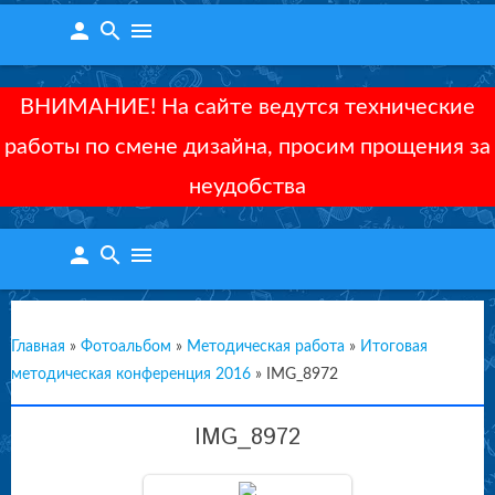
person
search
menu
ВНИМАНИЕ! На сайте ведутся технические
работы по смене дизайна, просим прощения за
неудобства
person
search
menu
Главная
»
Фотоальбом
»
Методическая работа
»
Итоговая
методическая конференция 2016
»
IMG_8972
IMG_8972