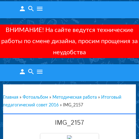
person
search
menu
ВНИМАНИЕ! На сайте ведутся технические
работы по смене дизайна, просим прощения за
неудобства
person
search
menu
Главная
»
Фотоальбом
»
Методическая работа
»
Итоговый
педагогический совет 2016
»
IMG_2157
IMG_2157