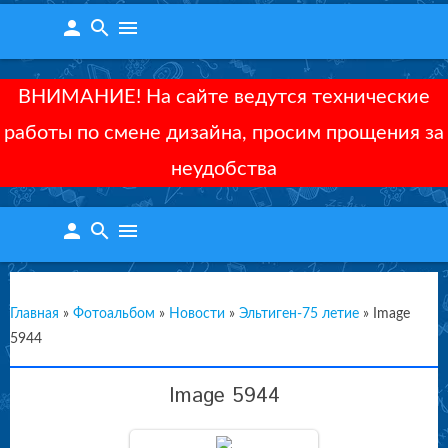
person
search
menu
ВНИМАНИЕ! На сайте ведутся технические
работы по смене дизайна, просим прощения за
неудобства
person
search
menu
Главная
»
Фотоальбом
»
Новости
»
Эльтиген-75 летие
»
Image
5944
Image 5944