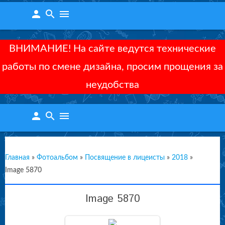
person
search
menu
ВНИМАНИЕ! На сайте ведутся технические
работы по смене дизайна, просим прощения за
неудобства
person
search
menu
Главная
»
Фотоальбом
»
Посвящение в лицеисты
»
2018
»
Image 5870
Image 5870