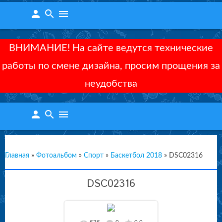
person
search
menu
ВНИМАНИЕ! На сайте ведутся технические
работы по смене дизайна, просим прощения за
неудобства
person
search
menu
Главная
»
Фотоальбом
»
Спорт
»
Баскетбол 2018
»
DSC02316
DSC02316