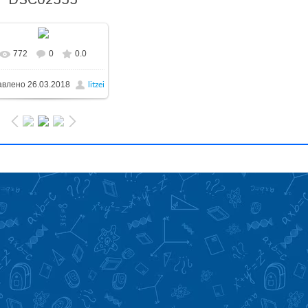
DSC02333
772
0
0.0
авлено
26.03.2018
litzei