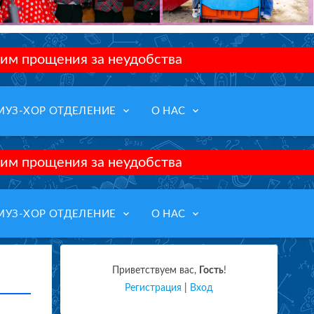
им прощения за неудобства
keyboard_arrow_down
keyboard_arrow_down
МУЗ-ХОР ОТДЕЛЕНИЕ
О НАС
им прощения за неудобства
keyboard_arrow_down
keyboard_arrow_down
МУЗ-ХОР ОТДЕЛЕНИЕ
О НАС
Приветствуем вас
,
Гость
!
Регистрация
|
Вход