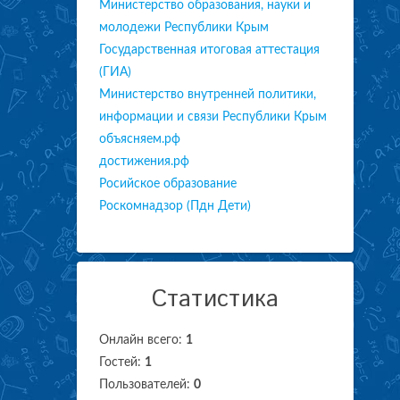
Министерство образования, науки и
молодежи Республики Крым
Государственная итоговая аттестация
(ГИА)
Министерство внутренней политики,
информации и связи Республики Крым
объясняем.рф
достижения.рф
Росийское образование
Роскомнадзор (Пдн Дети)
Статистика
Онлайн всего:
1
Гостей:
1
Пользователей:
0