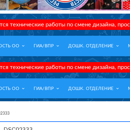
ся технические работы по смене дизайна, прос
keyboard_arrow_down
keyboard_arrow_down
keyboard_arrow_down
ОСТЬ ОО
ГИА/ВПР
ДОШК. ОТДЕЛЕНИЕ
ся технические работы по смене дизайна, прос
keyboard_arrow_down
keyboard_arrow_down
keyboard_arrow_down
ОСТЬ ОО
ГИА/ВПР
ДОШК. ОТДЕЛЕНИЕ
2333