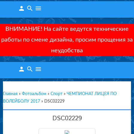
person
search
menu
ВНИМАНИЕ! На сайте ведутся технические
работы по смене дизайна, просим прощения за
неудобства
person
search
menu
Главная
»
Фотоальбом
»
Спорт
»
ЧЕМПИОНАТ ЛИЦЕЯ ПО
ВОЛЕЙБОЛУ 2017
»
DSC02229
DSC02229