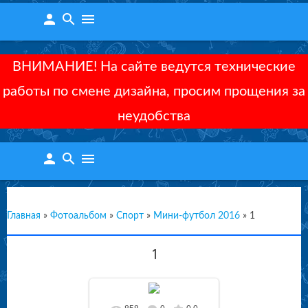
person
search
menu
ВНИМАНИЕ! На сайте ведутся технические
работы по смене дизайна, просим прощения за
неудобства
person
search
menu
Главная
»
Фотоальбом
»
Спорт
»
Мини-футбол 2016
»
1
1