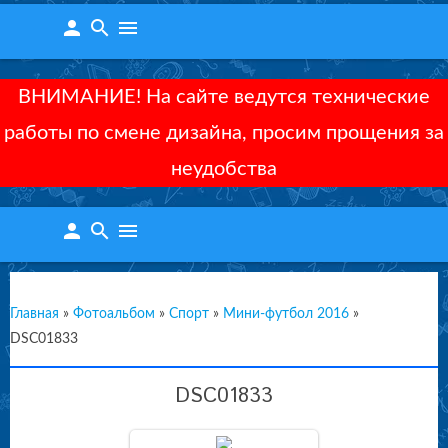
person
search
menu
ВНИМАНИЕ! На сайте ведутся технические
работы по смене дизайна, просим прощения за
неудобства
person
search
menu
Главная
»
Фотоальбом
»
Спорт
»
Мини-футбол 2016
»
DSC01833
DSC01833