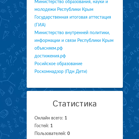
Министерство образования, науки и
молодежи Республики Крым
Государственная итоговая аттестация
(ГИА)
Министерство внутренней политики,
информации и связи Республики Крым
объясняем.рф
достижения.рф
Росийское образование
Роскомнадзор (Пдн Дети)
Статистика
Онлайн всего:
1
Гостей:
1
Пользователей:
0