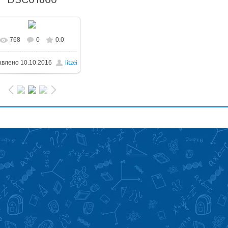
DSC01860
768
0
0.0
авлено
10.10.2016
litzei