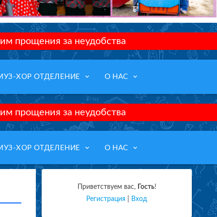
им прощения за неудобства
keyboard_arrow_down
keyboard_arrow_down
МУЗ-ХОР ОТДЕЛЕНИЕ
О НАС
им прощения за неудобства
keyboard_arrow_down
keyboard_arrow_down
МУЗ-ХОР ОТДЕЛЕНИЕ
О НАС
Приветствуем вас
,
Гость
!
Регистрация
|
Вход