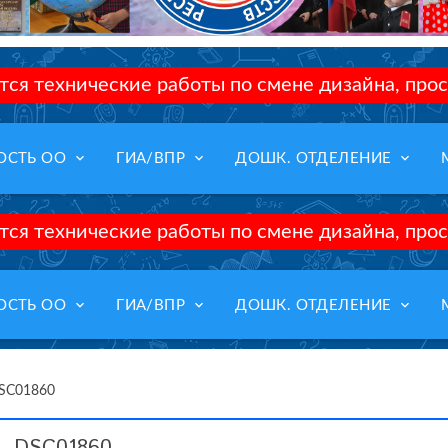
ся технические работы по смене дизайна, прос
keyboard_arrow_down
keyboard_arrow_down
keyboard_arrow_down
ОСТЬ ОО
ГИА/ВПР
ДОШК. ОТДЕЛЕНИЕ
ся технические работы по смене дизайна, прос
keyboard_arrow_down
keyboard_arrow_down
keyboard_arrow_down
ОСТЬ ОО
ГИА/ВПР
ДОШК. ОТДЕЛЕНИЕ
SC01860