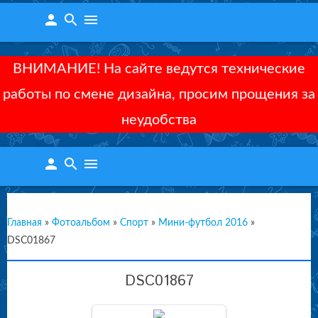
person
search
menu
ВНИМАНИЕ! На сайте ведутся технические
работы по смене дизайна, просим прощения за
неудобства
person
search
menu
Главная
»
Фотоальбом
»
Спорт
»
Мини-футбол 2016
»
DSC01867
DSC01867