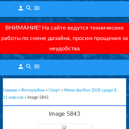
person
search
menu
ВНИМАНИЕ! На сайте ведутся технические
работы по смене дизайна, просим прощения за
неудобства
person
search
menu
Главная
»
Фотоальбом
»
Спорт
»
Мини-футбол 2018 среди 8 -
11 классов
»
Image 5843
Image 5843