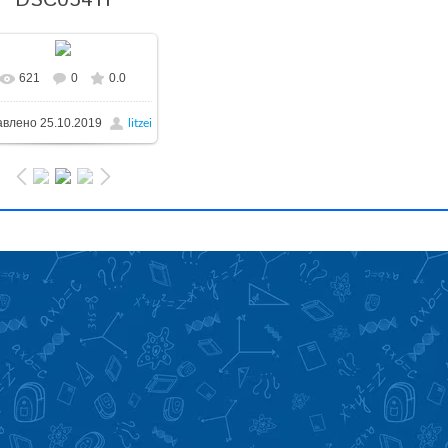
DSC03411
621
0
0.0
авлено
25.10.2019
litzei