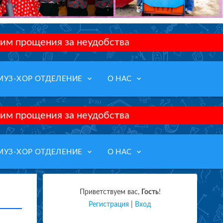
им прощения за неудобства
keyboard_arrow_down
keyboard_arrow_down
МУЗ-ХОР ОТДЕЛЕНИЕ
О НАС
им прощения за неудобства
keyboard_arrow_down
keyboard_arrow_down
МУЗ-ХОР ОТДЕЛЕНИЕ
О НАС
Приветствуем вас
,
Гость
!
Регистрация
|
Вход