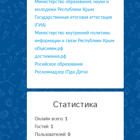
Министерство образования, науки и
молодежи Республики Крым
Государственная итоговая аттестация
(ГИА)
Министерство внутренней политики,
информации и связи Республики Крым
объясняем.рф
достижения.рф
Росийское образование
Роскомнадзор (Пдн Дети)
Статистика
Онлайн всего:
1
Гостей:
1
Пользователей:
0