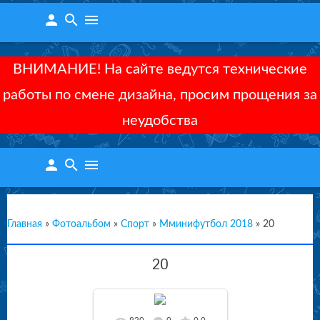
person
search
menu
ВНИМАНИЕ! На сайте ведутся технические
работы по смене дизайна, просим прощения за
неудобства
person
search
menu
Главная
»
Фотоальбом
»
Спорт
»
Мминифутбол 2018
»
20
20