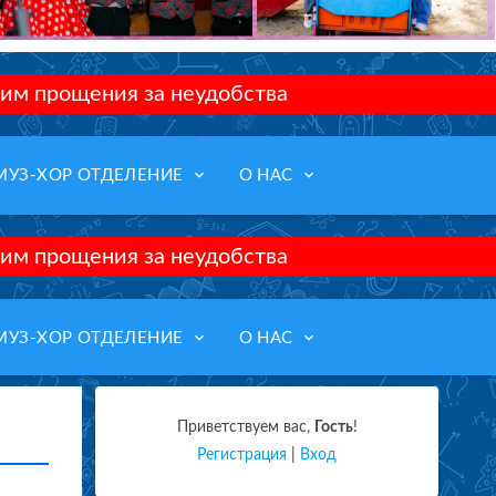
им прощения за неудобства
keyboard_arrow_down
keyboard_arrow_down
МУЗ-ХОР ОТДЕЛЕНИЕ
О НАС
им прощения за неудобства
keyboard_arrow_down
keyboard_arrow_down
МУЗ-ХОР ОТДЕЛЕНИЕ
О НАС
Приветствуем вас
,
Гость
!
Регистрация
|
Вход