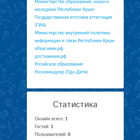
Министерство образования, науки и
молодежи Республики Крым
Государственная итоговая аттестация
(ГИА)
Министерство внутренней политики,
информации и связи Республики Крым
объясняем.рф
достижения.рф
Росийское образование
Роскомнадзор (Пдн Дети)
Статистика
Онлайн всего:
1
Гостей:
1
Пользователей:
0