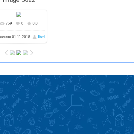
Image 5822
759
0
0.0
авлено
01.11.2018
litzei