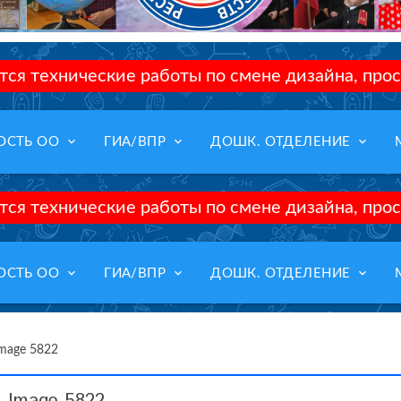
ся технические работы по смене дизайна, прос
keyboard_arrow_down
keyboard_arrow_down
keyboard_arrow_down
ОСТЬ ОО
ГИА/ВПР
ДОШК. ОТДЕЛЕНИЕ
ся технические работы по смене дизайна, прос
keyboard_arrow_down
keyboard_arrow_down
keyboard_arrow_down
ОСТЬ ОО
ГИА/ВПР
ДОШК. ОТДЕЛЕНИЕ
mage 5822