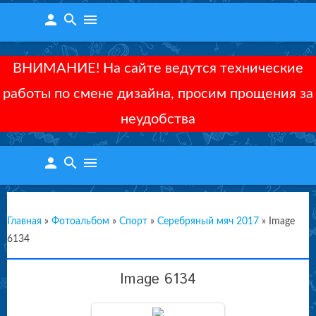
person
search
menu
ВНИМАНИЕ! На сайте ведутся технические
работы по смене дизайна, просим прощения за
неудобства
person
search
menu
Главная
»
Фотоальбом
»
Спорт
»
Серебряный мяч 2017
»
Image
6134
Image 6134