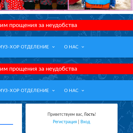
им прощения за неудобства
keyboard_arrow_down
keyboard_arrow_down
МУЗ-ХОР ОТДЕЛЕНИЕ
О НАС
им прощения за неудобства
keyboard_arrow_down
keyboard_arrow_down
МУЗ-ХОР ОТДЕЛЕНИЕ
О НАС
Приветствуем вас
,
Гость
!
Регистрация
|
Вход