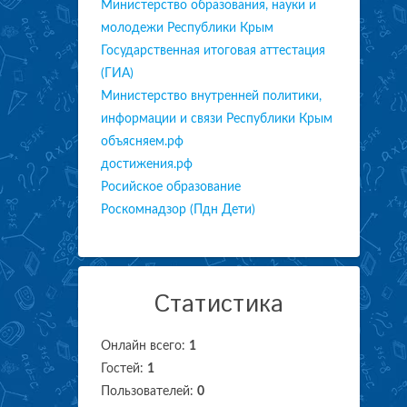
Министерство образования, науки и
молодежи Республики Крым
Государственная итоговая аттестация
(ГИА)
Министерство внутренней политики,
информации и связи Республики Крым
объясняем.рф
достижения.рф
Росийское образование
Роскомнадзор (Пдн Дети)
Статистика
Онлайн всего:
1
Гостей:
1
Пользователей:
0