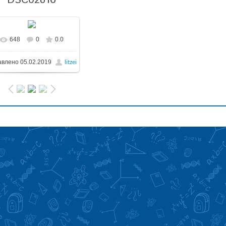
DSC02816
648
0
0.0
авлено
05.02.2019
litzei