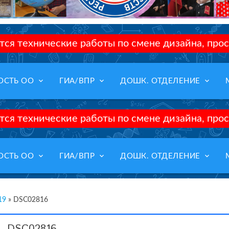
ся технические работы по смене дизайна, прос
keyboard_arrow_down
keyboard_arrow_down
keyboard_arrow_down
ОСТЬ ОО
ГИА/ВПР
ДОШК. ОТДЕЛЕНИЕ
ся технические работы по смене дизайна, прос
keyboard_arrow_down
keyboard_arrow_down
keyboard_arrow_down
ОСТЬ ОО
ГИА/ВПР
ДОШК. ОТДЕЛЕНИЕ
19
»
DSC02816